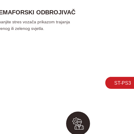
EMAFORSKI ODBROJIVAČ
anjite stres vozača prikazom trajanja
enog ili zelenog svjetla.
ST-PS3