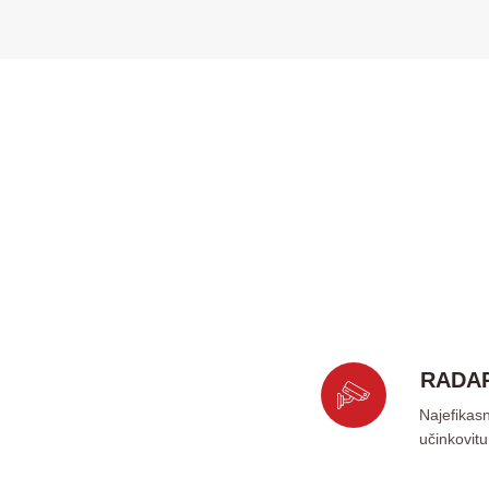
RADA
Najefikasn
učinkovitu