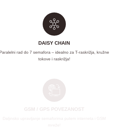
DAISY CHAIN
Paralelni rad do 7 semafora – idealno za T-raskrižja, kružne
tokove i raskrižja!
GSM / GPS POVEZANOST
Daljinsko upravljanje semaforima putem interneta i GSM
mreže!